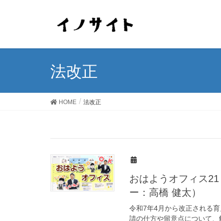
法改正
HOME
法改正
おはようオフィス2
ー：高橋 健太）
令和7年4月から改正される
請の仕方や留意点について、