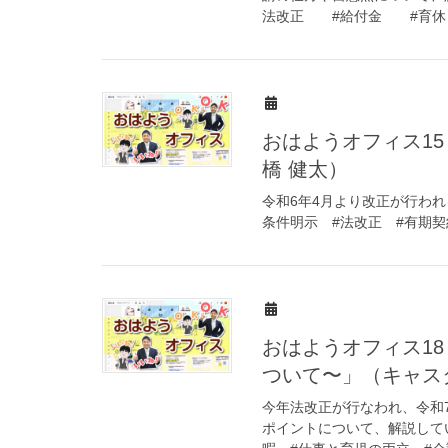
法改正 #給付金 #育
おはようオフィス1
橋 健太）
令和6年4月より改正が行わ
条件明示 #法改正 #有期契
おはようオフィス1
ついて〜」（キャス
今年法改正が行なわれ、令和
ポイントについて、解説してい