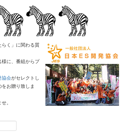
たらく」に関わる質
名様に、番組からプ
発協会
がセレクトし
のをお贈り致しま
ませ。