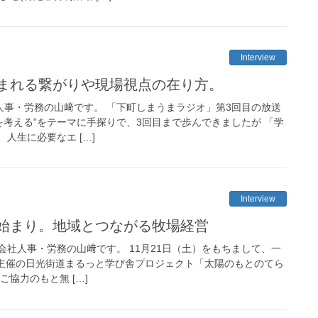
Interview
まれる繋がりや現場視点の在り方。
人事・労務の山﨑です。 「下町しまうまラジオ」第3回目の放送
を考える”をテーマに手探りで、3回目まで歩んできましたが 「学
人生に必要なエ […]
Interview
始まり。地域とつながる牧場経営
社人事・労務の山﨑です。 11月21日（土）をもちまして、一
会 主催の日光街道まるっと学び舎プロジェクト「太陽のもとのてら
ご協力のもと無 […]