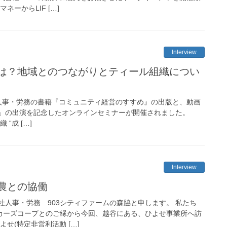
ネーからLIF […]
Interview
は？地域とのつながりとティール組織につい
会社人事・労務の書籍『コミュニティ経営のすすめ』の出版と、動画
」の出演を記念したオンラインセミナーが開催されました。
“成 […]
Interview
農との協働
社人事・労務 903シティファームの森脇と申します。 私たち
ーカーズコープとのご縁から今回、越谷にある、ひよせ事業所へ訪
せ(特定非営利活動 […]