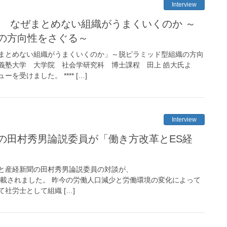
Interview
 なぜまとめない組織がうまくいくのか ～
の方向性をさぐる～
まとめない組織がうまくいくのか」～脱ピラミッド型組織の方向
義塾大学 大学院 社会学研究科 博士課程 田上 皓大氏よ
受けました。 **** […]
Interview
の田村秀男論説委員が「働き方改革とES経
矢萩と産経新聞の田村秀男論説委員の対談が、
essi.』に掲載されました。 昨今の労働人口減少と労働環境の変化によって
社労士として組織 […]