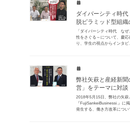
ダイバーシティ時代
脱ピラミッド型組織
「ダイバーシティ時代 なぜ
性をさぐる～について、慶応
り、学生の視点からインタビューを
弊社矢萩と産経新聞
営」をテーマに対談
2018年5月15日、弊社の
『FujiSankeiBusin
発生する、働き方改革について