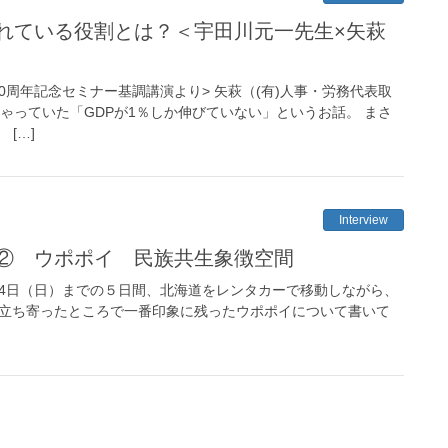
れている役割とは？＜宇田川元一先生×矢萩
0周年記念セミナー基調講演より> 矢萩（(有)人事・労務代表取
ゃっていた「GDPが1％しか伸びていない」というお話。 まさ
 […]
Interview
② ウポポイ 民族共生象徴空間
0月4日（日）までの５日間、北海道をレンタカーで移動しながら、
は立ち寄ったところで一番印象に残ったウポポイについて書いて